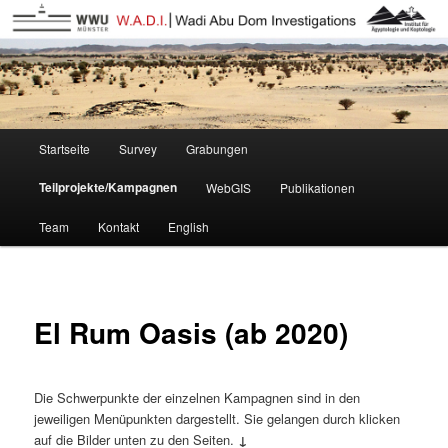
Wadi Abu Dom Itinerary
W.A.D.I.-DE
Hauptmenü
Startseite
Survey
Grabungen
Zum
Teilprojekte/Kampagnen
WebGIS
Publikationen
Inhalt
Team
Kontakt
English
wechseln
El Rum Oasis (ab 2020)
Die Schwerpunkte der einzelnen Kampagnen sind in den
jeweiligen Menüpunkten dargestellt. Sie gelangen durch klicken
auf die Bilder unten zu den Seiten.
↓