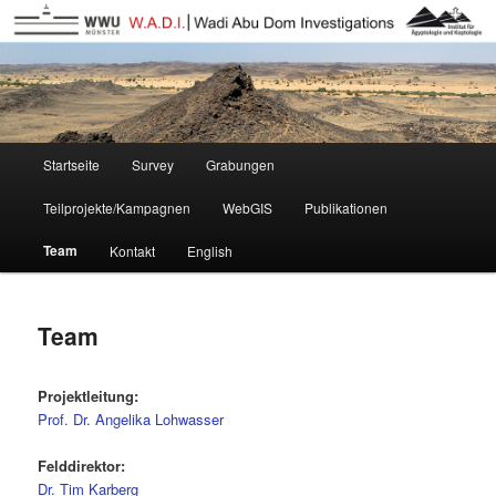
Wadi Abu Dom Itinerary
W.A.D.I.-DE
Hauptmenü
Startseite
Survey
Grabungen
Zum
Teilprojekte/Kampagnen
WebGIS
Publikationen
Inhalt
Team
Kontakt
English
wechseln
Team
Projektleitung:
Prof. Dr. Angelika Lohwasser
Felddirektor:
Dr. Tim Karberg