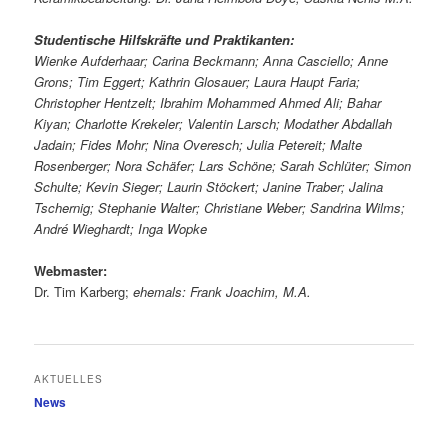
Studentische Hilfskräfte und Praktikanten:
Wienke Aufderhaar; Carina Beckmann; Anna Casciello; Anne
Grons; Tim Eggert; Kathrin Glosauer; Laura Haupt Faria;
Christopher Hentzelt; Ibrahim Mohammed Ahmed Ali; Bahar
Kiyan; Charlotte Krekeler; Valentin Larsch; Modather Abdallah
Jadain; Fides Mohr; Nina Overesch; Julia Petereit; Malte
Rosenberger; Nora Schäfer; Lars Schöne; Sarah Schlüter; Simon
Schulte; Kevin Sieger; Laurin Stöckert; Janine Traber; Jalina
Tschernig; Stephanie Walter; Christiane Weber; Sandrina Wilms;
André Wieghardt; Inga Wopke
Webmaster:
Dr. Tim Karberg;
ehemals: Frank Joachim, M.A.
AKTUELLES
News